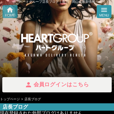
ハートグループ店長ブログ｜香川・岡山の最新情報
home
menu
HOME
MENU
person
会員ログインはこちら
トップページ
店長ブログ
店長ブログ
現在登録された外部ブログはありません