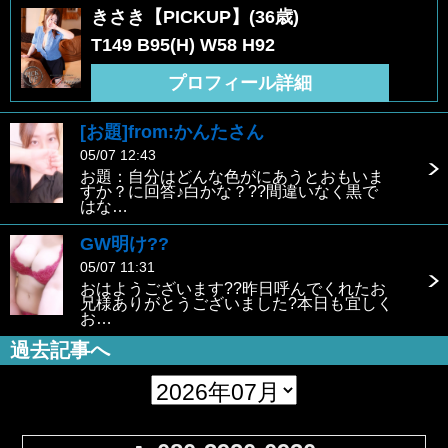
きさき【PICKUP】(36歳)
T149 B95(H) W58 H92
プロフィール詳細
[お題]from:かんたさん
05/07 12:43
お題：自分はどんな色がにあうとおもいま
すか？に回答♪白かな？??間違いなく黒で
はな…
GW明け??
05/07 11:31
おはようございます??昨日呼んでくれたお
兄様ありがとうございました?本日も宜しく
お…
過去記事へ