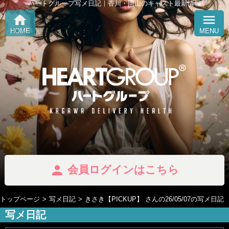
ハートグループ写メ日記｜香川・岡山のキャスト最新情報
home
menu
HOME
MENU
person
会員ログインはこちら
トップページ
写メ日記
きさき【PICKUP】 さんの26/05/07の写メ日記
写メ日記