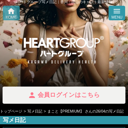
ハートグループ写メ日記｜香川・岡山のキャスト最新情報
home
menu
HOME
MENU
person
会員ログインはこちら
トップページ
写メ日記
まこと【PREMIUM】 さんの26/04の写メ日記
写メ日記