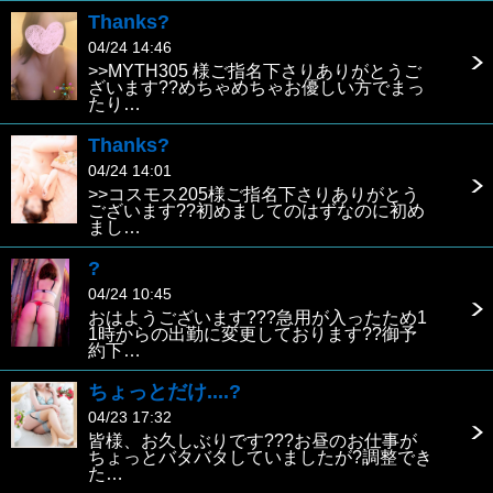
Thanks?
04/24 14:46
>>MYTH305 様ご指名下さりありがとうご
ざいます??めちゃめちゃお優しい方でまっ
たり…
Thanks?
04/24 14:01
>>コスモス205様ご指名下さりありがとう
ございます??初めましてのはずなのに初め
まし…
?
04/24 10:45
おはようございます???急用が入ったため1
1時からの出勤に変更しております??御予
約下…
ちょっとだけ....?
04/23 17:32
皆様、お久しぶりです???お昼のお仕事が
ちょっとバタバタしていましたが?調整でき
た…