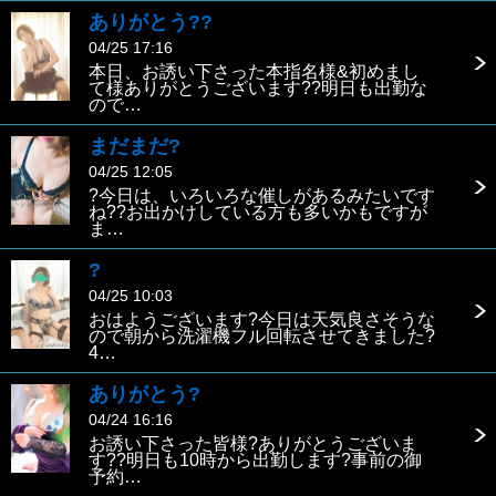
ありがとう??
04/25 17:16
本日、お誘い下さった本指名様&初めまし
て様ありがとうございます??明日も出勤な
ので…
まだまだ?
04/25 12:05
?今日は、いろいろな催しがあるみたいです
ね??お出かけしている方も多いかもですが
ま…
?
04/25 10:03
おはようございます?今日は天気良さそうな
ので朝から洗濯機フル回転させてきました?
4…
ありがとう?
04/24 16:16
お誘い下さった皆様?ありがとうございま
す??明日も10時から出勤します?事前の御
予約…