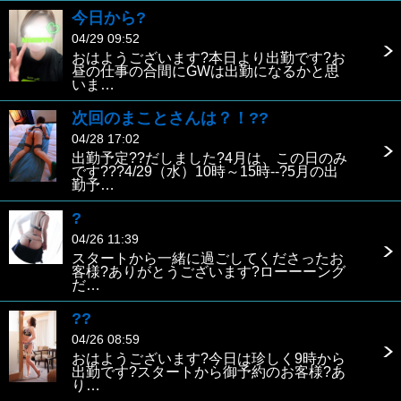
今日から?
04/29 09:52
おはようございます?本日より出勤です?お
昼の仕事の合間にGWは出勤になるかと思
いま…
次回のまことさんは？！??
04/28 17:02
出勤予定??だしました?4月は、この日のみ
です???4/29（水）10時～15時--?5月の出
勤予…
?
04/26 11:39
スタートから一緒に過ごしてくださったお
客様?ありがとうございます?ローーーング
だ…
??
04/26 08:59
おはようございます?今日は珍しく9時から
出勤です?スタートから御予約のお客様?あ
り…