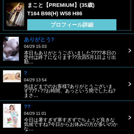
まこと【PREMIUM】(35歳)
T164 B98(H) W58 H86
プロフィール詳細
ありがとう?
04/29 15:03
本日もありがとうございました????本日の
受付は終了になります??次回5月1日より出
勤…
?
04/29 13:54
先ほどまでのお客様?ありがとうございま
す???♀??お時間、あっという間でしたね?
まさ…
??
04/29 11:01
今日は暑すぎず寒すぎずでちょうど良きな
気候ですね?今日からお休みの方が多いのか
な…