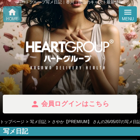
ハートグループ写メ日記｜香川・岡山のキャスト最新情報
home
menu
HOME
MENU
person
会員ログインはこちら
トップページ
写メ日記
さやか【PREMIUM】 さんの26/05/07の写メ日
写メ日記