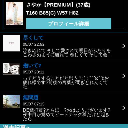
さやか【PREMIUM】(37歳)
T160 B85(C) W57 H82
プロフィール詳細
尽くして
05/07 22:52
泣きぬれて そして愛されて明日がふたりを
こわさぬように離れて 恋しくて そして会…
抱いて?
05/07 20:11
ってどうすることだと思う？:(；ﾞﾟ'ωﾟ'):お
疲れ様です?前後の言葉が聞きとれんくて
社…
無問題
05/07 07:15
DE猛打賞?とらほー?おはようございます?
夜中目が覚めてヒートテック着たけど起き
たら…
過去記事へ