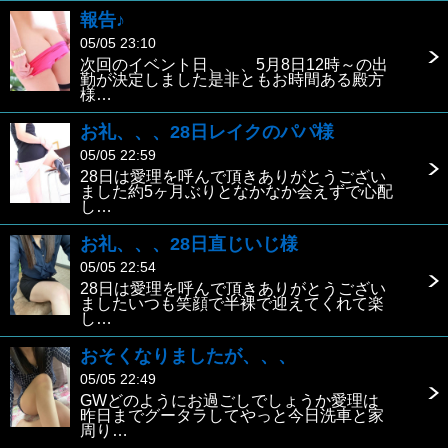
報告♪
05/05 23:10
次回のイベント日、、、5月8日12時～の出
勤が決定しました是非ともお時間ある殿方
様…
お礼、、、28日レイクのパパ様
05/05 22:59
28日は愛理を呼んで頂きありがとうござい
ました約5ヶ月ぶりとなかなか会えずで心配
し…
お礼、、、28日直じいじ様
05/05 22:54
28日は愛理を呼んで頂きありがとうござい
ましたいつも笑顔で半裸で迎えてくれて楽
し…
おそくなりましたが、、、
05/05 22:49
GWどのようにお過ごしでしょうか愛理は
昨日までグータラしてやっと今日洗車と家
周り…