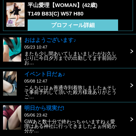
平山愛理【WOMAN】(42歳)
T149 B83(C) W57 H80
プロフィール詳細
おはようございます♪
05/23 10:47
またも少し間あいてしまいましたがお久し
ぶりに今日夕方までの出勤してます前回の
お…
イベント日だぁ♪
05/08 12:47
こんちにはぁ善通寺到着致しましたぁそし
て事前予約して頂いた殿方様達ありがとう
ご…
明日から現実だ!
05/06 23:42
GWあと数十分で終わっちゃいますねぇ愛
理はある神社に行ってきましたよぉ何処か
分か…