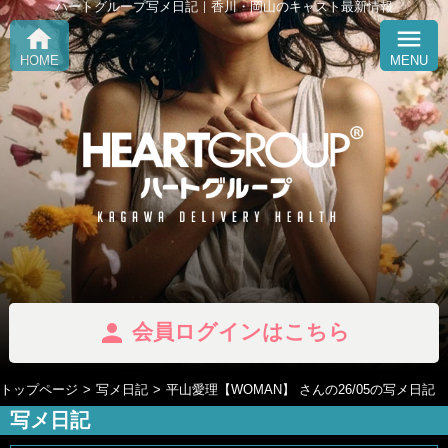
ハートグループ写メ日記｜香川・岡山のキャスト最新情報
home
menu
HOME
MENU
person
会員ログインはこちら
トップページ
写メ日記
平山愛理【WOMAN】 さんの26/05の写メ日記
写メ日記