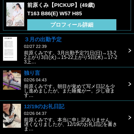
前原くみ【PICKUP】(49歳)
T163 B86(E) W57 H85
プロフィール詳細
３月の出勤予定
02/27 22:39
前原くみです。3月出勤予定?1日(日)→13-2
2上がり3日(火)→15-22上がり5日(木)→17-2
3上…
独り言
02/26 04:43
前原くみです。朝目が覚めて写メ日記を少
し進めましたが。また睡魔がー。少し寝ま
す…
12/19のお礼日記
02/26 04:37
前原くみです。本当に申し訳ありません。
遅くなりましたが、12/19のお礼日記を書き
ま…