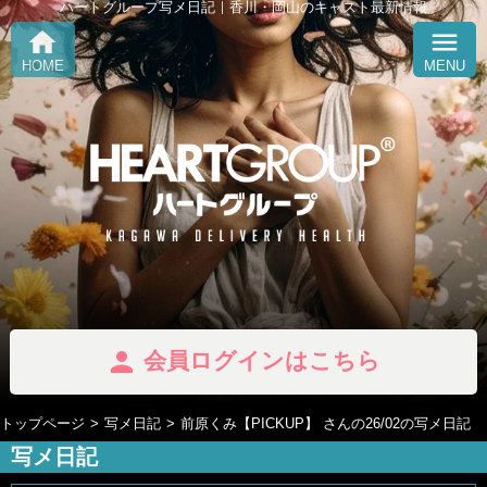
ハートグループ写メ日記｜香川・岡山のキャスト最新情報
home
menu
HOME
MENU
person
会員ログインはこちら
トップページ
写メ日記
前原くみ【PICKUP】 さんの26/02の写メ日記
写メ日記