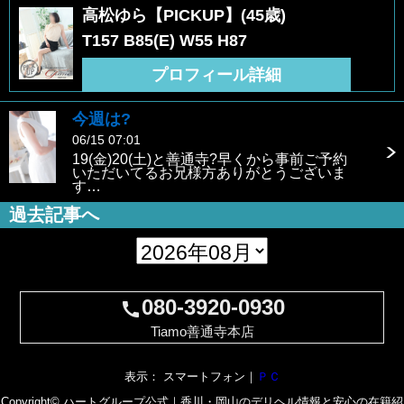
高松ゆら【PICKUP】(45歳)
T157 B85(E) W55 H87
プロフィール詳細
今週は?
06/15 07:01
19(金)20(土)と善通寺?早くから事前ご予約
いただいてるお兄様方ありがとうございま
す…
過去記事へ
080-3920-0930
call
Tiamo善通寺本店
表示： スマートフォン｜
ＰＣ
Copyright© ハートグループ公式｜香川・岡山のデリヘル情報と安心の在籍紹