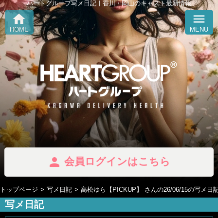
ハートグループ写メ日記｜香川・岡山のキャスト最新情報
home
menu
HOME
MENU
person
会員ログインはこちら
トップページ
写メ日記
高松ゆら【PICKUP】 さんの26/06/15の写メ日
写メ日記