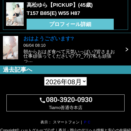
高松ゆら【PICKUP】(45歳)
T157 B85(E) W55 H87
プロフィール詳細
おはようございます?
06/04 08:10
朝からおはぎ食べて元気いっぱい?皆さまお
仕事頑張ってください(? ??_??)?私も頑張
っ…
過去記事へ
080-3920-0930
call
Tiamo善通寺本店
表示： スマートフォン｜
ＰＣ
Copyright© ハートグループ公式｜香川・岡山のデリヘル情報と安心の在籍紹