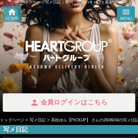
ハートグループ写メ日記｜香川・岡山のキャスト最新情報
home
menu
HOME
MENU
person
会員ログインはこちら
トップページ
写メ日記
高松ゆら【PICKUP】 さんの26/06/04の写メ日
写メ日記