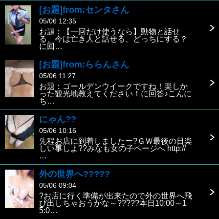
[お題]from:センタさん
05/06 12:35
お題：【一回だけ使うなら】動物と話せ
る、今は亡き人と話せる、どっちにする？
に回…
[お題]from:ららんさん
05/06 11:27
お題：ゴールデンウイークですね！楽しか
った観光地教えてください！に回答♪こんに
ち…
にゃん??
05/06 10:16
先程お店に到着しましたー?ＧＷ最後の日楽
しい事しよ??みなも女の子ページへ http://
…
外の世界へ?????
05/06 09:04
?お店に行く準備が出来たので外の世界へ飛
び出しちゃおうかな～?????本日10:00～1
5:0…