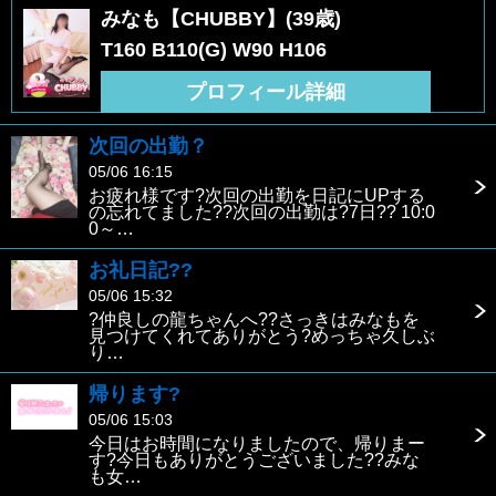
みなも【CHUBBY】(39歳)
T160 B110(G) W90 H106
プロフィール詳細
次回の出勤？
05/06 16:15
お疲れ様です?次回の出勤を日記にUPする
の忘れてました??次回の出勤は?7日?? 10:0
0～…
お礼日記??
05/06 15:32
?仲良しの龍ちゃんへ??さっきはみなもを
見つけてくれてありがとう?めっちゃ久しぶ
り…
帰ります?
05/06 15:03
今日はお時間になりましたので、帰りまー
す?今日もありがとうございました??みな
も女…