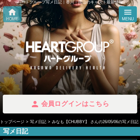
ハートグループ写メ日記｜香川・岡山のキャスト最新情報
home
menu
HOME
MENU
person
会員ログインはこちら
トップページ
写メ日記
みなも【CHUBBY】 さんの26/05/06の写メ日記
写メ日記