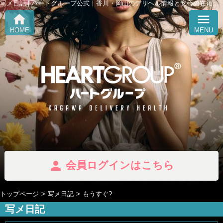
写メ日記 | ハートグループ公式｜香川・岡山のデリヘル情報と安心の在籍紹介 「Heart Group」
home
menu
HOME
MENU
person
会員ログインはこちら
トップページ
写メ日記
もうすぐ?
写メ日記