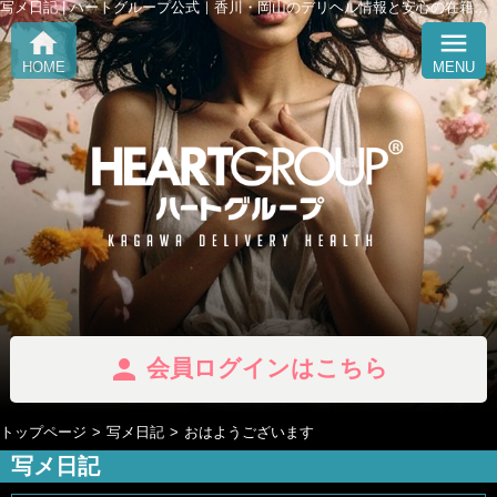
写メ日記 | ハートグループ公式｜香川・岡山のデリヘル情報と安心の在籍紹介 「Heart Group」
home
menu
HOME
MENU
person
会員ログインはこちら
トップページ
写メ日記
おはようございます
写メ日記