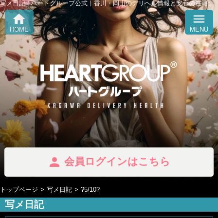
写メ日記 | ハートグループ公式｜香川・岡山のデリヘル情報と安心の在籍紹介 「Heart Group」
home
menu
HOME
MENU
person
会員ログインはこちら
トップページ
写メ日記
?5/10?
写メ日記